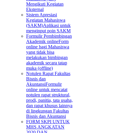
Mengikuti Kegiatan
Eksternal
Sistem Apresiasi
Kegiatan Mahasiswa
(SAKM)
Aplikasi untuk
menginput poin SAKM
Formulir Pembimbingan
Akademik online
Form
online bagi Mahasiswa
yang tidak bisa
melakukan bimbingan
akademik secara tatap
muka (offline)
Notulen Rapat Fakultas
Bisnis dan
Akuntansi
Formulir
online untuk mencatat
notulen rapat struktural,
prodi, panitia, tata usaha,
dan rapat khusus lainnya
di lingkungan Fakultas
Bisnis dan Akuntansi
FORM SKPI UNTUK
MHS ANGKATAN
2020 DAN