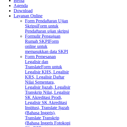
Berita
Agenda
Download
Layanan Online
Form Pendaftaran Ujian
Skripsi
Form untuk
Pendaftaran ujian skripsi
Formulir Pengajuan
Rumah SKPI
Form
online untuk
memasukkan data SKPI
Form Pemesanan
Legalisir dan
Translate
Form untuk
Legalisir KHS, Legalisir
KRS, Legalisir Daftar
Nilai Sementara,
Legalisir Ijazah, Legalisir
Transkrip Nilai, Legalisir
SK Akreditasi Prodi,
Legalisir SK Akreditasi
Institusi, Translate Ijazah
(Bahasa Inggris),
Translate Transkrip
(Bahasa Inggris Fotokopi