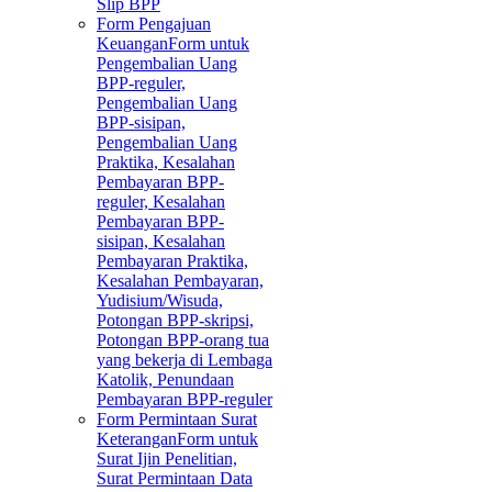
Slip BPP
Form Pengajuan
Keuangan
Form untuk
Pengembalian Uang
BPP-reguler,
Pengembalian Uang
BPP-sisipan,
Pengembalian Uang
Praktika, Kesalahan
Pembayaran BPP-
reguler, Kesalahan
Pembayaran BPP-
sisipan, Kesalahan
Pembayaran Praktika,
Kesalahan Pembayaran,
Yudisium/Wisuda,
Potongan BPP-skripsi,
Potongan BPP-orang tua
yang bekerja di Lembaga
Katolik, Penundaan
Pembayaran BPP-reguler
Form Permintaan Surat
Keterangan
Form untuk
Surat Ijin Penelitian,
Surat Permintaan Data