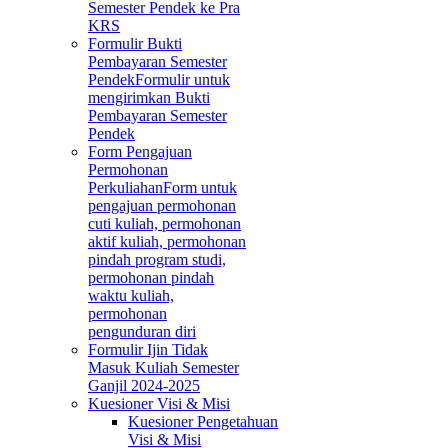
Semester Pendek ke Pra
KRS
Formulir Bukti
Pembayaran Semester
Pendek
Formulir untuk
mengirimkan Bukti
Pembayaran Semester
Pendek
Form Pengajuan
Permohonan
Perkuliahan
Form untuk
pengajuan permohonan
cuti kuliah, permohonan
aktif kuliah, permohonan
pindah program studi,
permohonan pindah
waktu kuliah,
permohonan
pengunduran diri
Formulir Ijin Tidak
Masuk Kuliah Semester
Ganjil 2024-2025
Kuesioner Visi & Misi
Kuesioner Pengetahuan
Visi & Misi