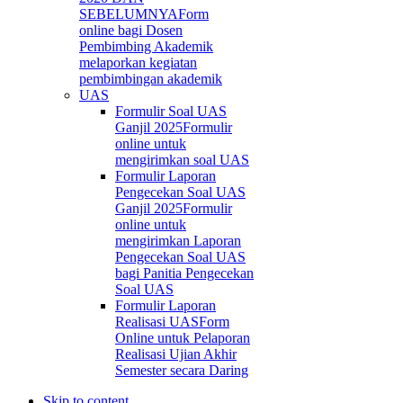
SEBELUMNYA
Form
online bagi Dosen
Pembimbing Akademik
melaporkan kegiatan
pembimbingan akademik
UAS
Formulir Soal UAS
Ganjil 2025
Formulir
online untuk
mengirimkan soal UAS
Formulir Laporan
Pengecekan Soal UAS
Ganjil 2025
Formulir
online untuk
mengirimkan Laporan
Pengecekan Soal UAS
bagi Panitia Pengecekan
Soal UAS
Formulir Laporan
Realisasi UAS
Form
Online untuk Pelaporan
Realisasi Ujian Akhir
Semester secara Daring
Skip to content