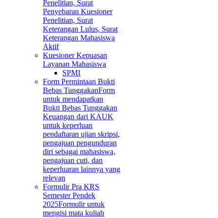
Penelitian, Surat
Penyebaran Kuesioner
Penelitian, Surat
Keterangan Lulus, Surat
Keterangan Mahasiswa
Aktif
Kuesioner Kepuasan
Layanan Mahasiswa
SPMI
Form Permintaan Bukti
Bebas Tunggakan
Form
untuk mendapatkan
Bukti Bebas Tunggakan
Keuangan dari KAUK
untuk keperluan
pendaftaran ujian skripsi,
pengajuan pengunduran
diri sebagai mahasiswa,
pengajuan cuti, dan
keperluaran lainnya yang
relevan
Formulir Pra KRS
Semester Pendek
2025
Formulir untuk
mengisi mata kuliah