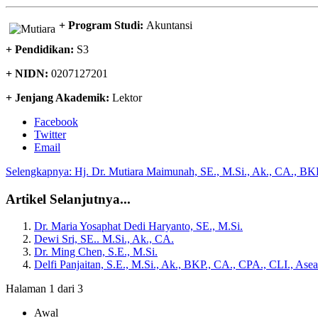
+ Program Studi:
Akuntansi
+ Pendidikan:
S3
+ NIDN:
0207127201
+ Jenjang Akademik:
Lektor
Facebook
Twitter
Email
Selengkapnya: Hj. Dr. Mutiara Maimunah, SE., M.Si., Ak., CA., B
Artikel Selanjutnya...
Dr. Maria Yosaphat Dedi Haryanto, SE., M.Si.
Dewi Sri, SE.. M.Si., Ak., CA.
Dr. Ming Chen, S.E., M.Si.
Delfi Panjaitan, S.E., M.Si., Ak., BKP., CA., CPA., CLI., Ase
Halaman 1 dari 3
Awal