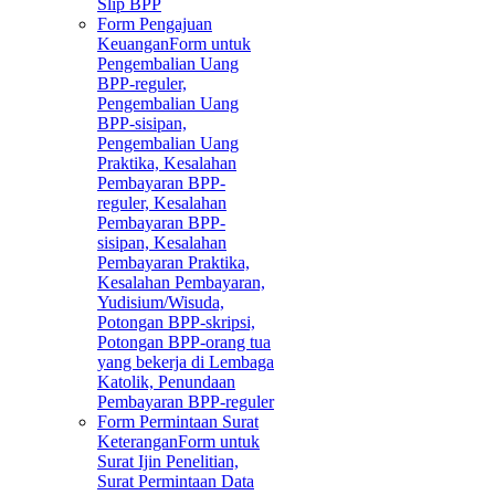
Slip BPP
Form Pengajuan
Keuangan
Form untuk
Pengembalian Uang
BPP-reguler,
Pengembalian Uang
BPP-sisipan,
Pengembalian Uang
Praktika, Kesalahan
Pembayaran BPP-
reguler, Kesalahan
Pembayaran BPP-
sisipan, Kesalahan
Pembayaran Praktika,
Kesalahan Pembayaran,
Yudisium/Wisuda,
Potongan BPP-skripsi,
Potongan BPP-orang tua
yang bekerja di Lembaga
Katolik, Penundaan
Pembayaran BPP-reguler
Form Permintaan Surat
Keterangan
Form untuk
Surat Ijin Penelitian,
Surat Permintaan Data