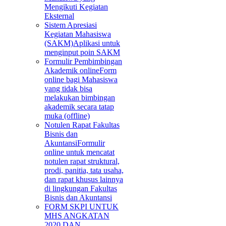
Mengikuti Kegiatan
Eksternal
Sistem Apresiasi
Kegiatan Mahasiswa
(SAKM)
Aplikasi untuk
menginput poin SAKM
Formulir Pembimbingan
Akademik online
Form
online bagi Mahasiswa
yang tidak bisa
melakukan bimbingan
akademik secara tatap
muka (offline)
Notulen Rapat Fakultas
Bisnis dan
Akuntansi
Formulir
online untuk mencatat
notulen rapat struktural,
prodi, panitia, tata usaha,
dan rapat khusus lainnya
di lingkungan Fakultas
Bisnis dan Akuntansi
FORM SKPI UNTUK
MHS ANGKATAN
2020 DAN