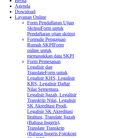
Berita
Agenda
Download
Layanan Online
Form Pendaftaran Ujian
Skripsi
Form untuk
Pendaftaran ujian skripsi
Formulir Pengajuan
Rumah SKPI
Form
online untuk
memasukkan data SKPI
Form Pemesanan
Legalisir dan
Translate
Form untuk
Legalisir KHS, Legalisir
KRS, Legalisir Daftar
Nilai Sementara,
Legalisir Ijazah, Legalisir
Transkrip Nilai, Legalisir
SK Akreditasi Prodi,
Legalisir SK Akreditasi
Institusi, Translate Ijazah
(Bahasa Inggris),
Translate Transkrip
(Bahasa Inggris Fotokopi