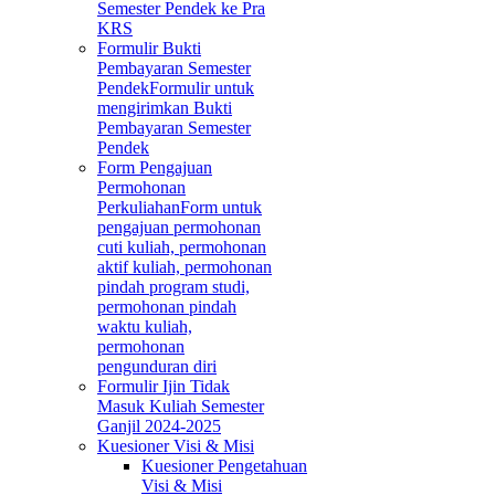
Semester Pendek ke Pra
KRS
Formulir Bukti
Pembayaran Semester
Pendek
Formulir untuk
mengirimkan Bukti
Pembayaran Semester
Pendek
Form Pengajuan
Permohonan
Perkuliahan
Form untuk
pengajuan permohonan
cuti kuliah, permohonan
aktif kuliah, permohonan
pindah program studi,
permohonan pindah
waktu kuliah,
permohonan
pengunduran diri
Formulir Ijin Tidak
Masuk Kuliah Semester
Ganjil 2024-2025
Kuesioner Visi & Misi
Kuesioner Pengetahuan
Visi & Misi