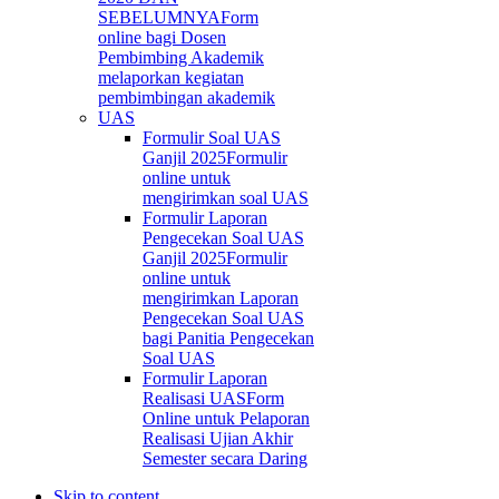
SEBELUMNYA
Form
online bagi Dosen
Pembimbing Akademik
melaporkan kegiatan
pembimbingan akademik
UAS
Formulir Soal UAS
Ganjil 2025
Formulir
online untuk
mengirimkan soal UAS
Formulir Laporan
Pengecekan Soal UAS
Ganjil 2025
Formulir
online untuk
mengirimkan Laporan
Pengecekan Soal UAS
bagi Panitia Pengecekan
Soal UAS
Formulir Laporan
Realisasi UAS
Form
Online untuk Pelaporan
Realisasi Ujian Akhir
Semester secara Daring
Skip to content