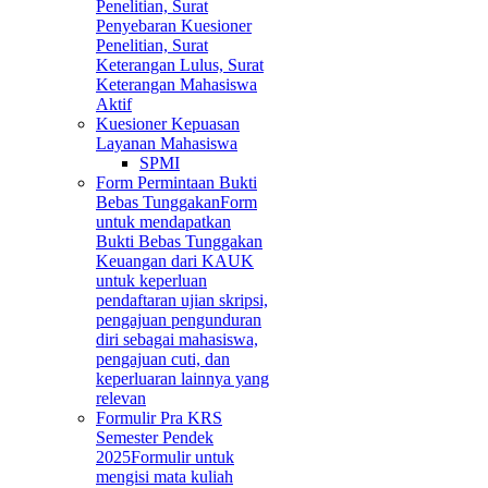
Penelitian, Surat
Penyebaran Kuesioner
Penelitian, Surat
Keterangan Lulus, Surat
Keterangan Mahasiswa
Aktif
Kuesioner Kepuasan
Layanan Mahasiswa
SPMI
Form Permintaan Bukti
Bebas Tunggakan
Form
untuk mendapatkan
Bukti Bebas Tunggakan
Keuangan dari KAUK
untuk keperluan
pendaftaran ujian skripsi,
pengajuan pengunduran
diri sebagai mahasiswa,
pengajuan cuti, dan
keperluaran lainnya yang
relevan
Formulir Pra KRS
Semester Pendek
2025
Formulir untuk
mengisi mata kuliah