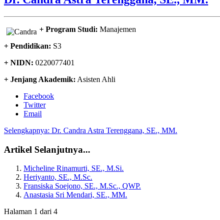
+ Program Studi:
Manajemen
+ Pendidikan:
S3
+ NIDN:
0220077401
+ Jenjang Akademik:
Asisten Ahli
Facebook
Twitter
Email
Selengkapnya: Dr. Candra Astra Terenggana, SE., MM.
Artikel Selanjutnya...
Micheline Rinamurti, SE., M.Si.
Heriyanto, SE., M.Sc.
Fransiska Soejono, SE., M.Sc., QWP.
Anastasia Sri Mendari, SE., MM.
Halaman 1 dari 4