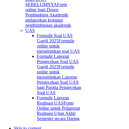
SEBELUMNYA
Form
online bagi Dosen
Pembimbing Akademik
melaporkan kegiatan
pembimbingan akademik
UAS
Formulir Soal UAS
Ganjil 2025
Formulir
online untuk
mengirimkan soal UAS
Formulir Laporan
Pengecekan Soal UAS
Ganjil 2025
Formulir
online untuk
mengirimkan Laporan
Pengecekan Soal UAS
bagi Panitia Pengecekan
Soal UAS
Formulir Laporan
Realisasi UAS
Form
Online untuk Pelaporan
Realisasi Ujian Akhir
Semester secara Daring
Skip to content