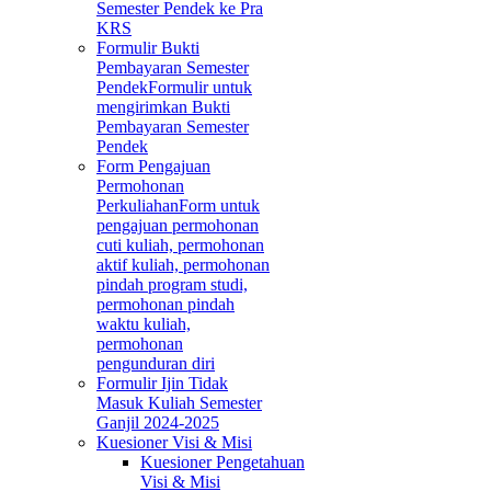
Semester Pendek ke Pra
KRS
Formulir Bukti
Pembayaran Semester
Pendek
Formulir untuk
mengirimkan Bukti
Pembayaran Semester
Pendek
Form Pengajuan
Permohonan
Perkuliahan
Form untuk
pengajuan permohonan
cuti kuliah, permohonan
aktif kuliah, permohonan
pindah program studi,
permohonan pindah
waktu kuliah,
permohonan
pengunduran diri
Formulir Ijin Tidak
Masuk Kuliah Semester
Ganjil 2024-2025
Kuesioner Visi & Misi
Kuesioner Pengetahuan
Visi & Misi