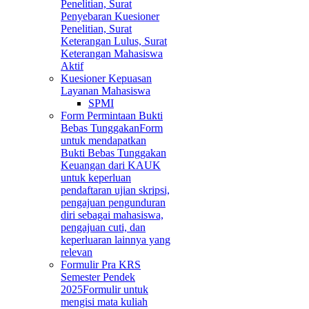
Penelitian, Surat
Penyebaran Kuesioner
Penelitian, Surat
Keterangan Lulus, Surat
Keterangan Mahasiswa
Aktif
Kuesioner Kepuasan
Layanan Mahasiswa
SPMI
Form Permintaan Bukti
Bebas Tunggakan
Form
untuk mendapatkan
Bukti Bebas Tunggakan
Keuangan dari KAUK
untuk keperluan
pendaftaran ujian skripsi,
pengajuan pengunduran
diri sebagai mahasiswa,
pengajuan cuti, dan
keperluaran lainnya yang
relevan
Formulir Pra KRS
Semester Pendek
2025
Formulir untuk
mengisi mata kuliah