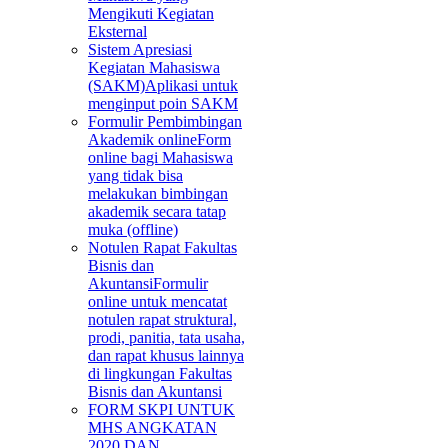
Mengikuti Kegiatan
Eksternal
Sistem Apresiasi
Kegiatan Mahasiswa
(SAKM)
Aplikasi untuk
menginput poin SAKM
Formulir Pembimbingan
Akademik online
Form
online bagi Mahasiswa
yang tidak bisa
melakukan bimbingan
akademik secara tatap
muka (offline)
Notulen Rapat Fakultas
Bisnis dan
Akuntansi
Formulir
online untuk mencatat
notulen rapat struktural,
prodi, panitia, tata usaha,
dan rapat khusus lainnya
di lingkungan Fakultas
Bisnis dan Akuntansi
FORM SKPI UNTUK
MHS ANGKATAN
2020 DAN