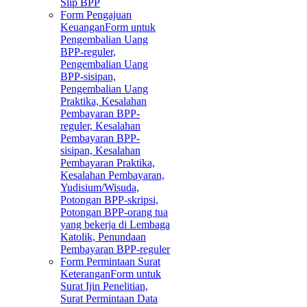
Slip BPP
Form Pengajuan
Keuangan
Form untuk
Pengembalian Uang
BPP-reguler,
Pengembalian Uang
BPP-sisipan,
Pengembalian Uang
Praktika, Kesalahan
Pembayaran BPP-
reguler, Kesalahan
Pembayaran BPP-
sisipan, Kesalahan
Pembayaran Praktika,
Kesalahan Pembayaran,
Yudisium/Wisuda,
Potongan BPP-skripsi,
Potongan BPP-orang tua
yang bekerja di Lembaga
Katolik, Penundaan
Pembayaran BPP-reguler
Form Permintaan Surat
Keterangan
Form untuk
Surat Ijin Penelitian,
Surat Permintaan Data