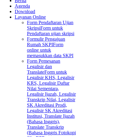
Berita
Agenda
Download
Layanan Online
Form Pendaftaran Ujian
Skripsi
Form untuk
Pendaftaran ujian skripsi
Formulir Pengajuan
Rumah SKPI
Form
online untuk
memasukkan data SKPI
Form Pemesanan
Legalisir dan
Translate
Form untuk
Legalisir KHS, Legalisir
KRS, Legalisir Daftar
Nilai Sementara,
Legalisir Ijazah, Legalisir
Transkrip Nilai, Legalisir
SK Akreditasi Prodi,
Legalisir SK Akreditasi
Institusi, Translate Ijazah
(Bahasa Inggris),
Translate Transkrip
(Bahasa Inggris Fotokopi