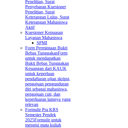
Penelitian, Surat
Penyebaran Kuesioner
Penelitian, Surat
Keterangan Lulus, Surat
Keterangan Mahasiswa
Aktif
Kuesioner Kepuasan
Layanan Mahasiswa
SPMI
Form Permintaan Bukti
Bebas Tunggakan
Form
untuk mendapatkan
Bukti Bebas Tunggakan
Keuangan dari KAUK
untuk keperluan
pendaftaran ujian skripsi,
pengajuan pengunduran
diri sebagai mahasiswa,
pengajuan cuti, dan
keperluaran lainnya yang
relevan
Formulir Pra KRS
Semester Pendek
2025
Formulir untuk
mengisi mata kuliah