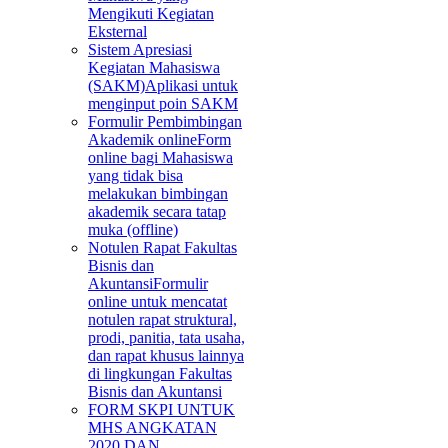
Mengikuti Kegiatan
Eksternal
Sistem Apresiasi
Kegiatan Mahasiswa
(SAKM)
Aplikasi untuk
menginput poin SAKM
Formulir Pembimbingan
Akademik online
Form
online bagi Mahasiswa
yang tidak bisa
melakukan bimbingan
akademik secara tatap
muka (offline)
Notulen Rapat Fakultas
Bisnis dan
Akuntansi
Formulir
online untuk mencatat
notulen rapat struktural,
prodi, panitia, tata usaha,
dan rapat khusus lainnya
di lingkungan Fakultas
Bisnis dan Akuntansi
FORM SKPI UNTUK
MHS ANGKATAN
2020 DAN