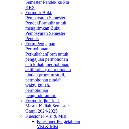
Semester Pendek ke Pra
KRS
Formulir Bukti
Pembayaran Semester
Pendek
Formulir untuk
mengirimkan Bukti
Pembayaran Semester
Pendek
Form Pengajuan
Permohonan
Perkuliahan
Form untuk
pengajuan permohonan
cuti kuliah, permohonan
aktif kuliah, permohonan
pindah program studi,
permohonan pindah
waktu kuliah,
permohonan
pengunduran diri
Formulir Ijin Tidak
Masuk Kuliah Semester
Ganjil 2024-2025
Kuesioner Visi & Misi
Kuesioner Pengetahuan
Visi & Misi