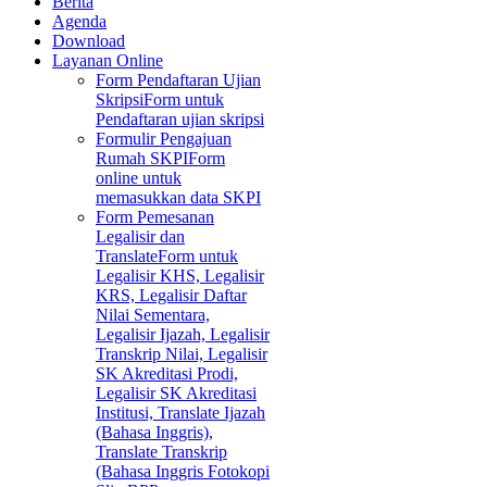
Berita
Agenda
Download
Layanan Online
Form Pendaftaran Ujian
Skripsi
Form untuk
Pendaftaran ujian skripsi
Formulir Pengajuan
Rumah SKPI
Form
online untuk
memasukkan data SKPI
Form Pemesanan
Legalisir dan
Translate
Form untuk
Legalisir KHS, Legalisir
KRS, Legalisir Daftar
Nilai Sementara,
Legalisir Ijazah, Legalisir
Transkrip Nilai, Legalisir
SK Akreditasi Prodi,
Legalisir SK Akreditasi
Institusi, Translate Ijazah
(Bahasa Inggris),
Translate Transkrip
(Bahasa Inggris Fotokopi