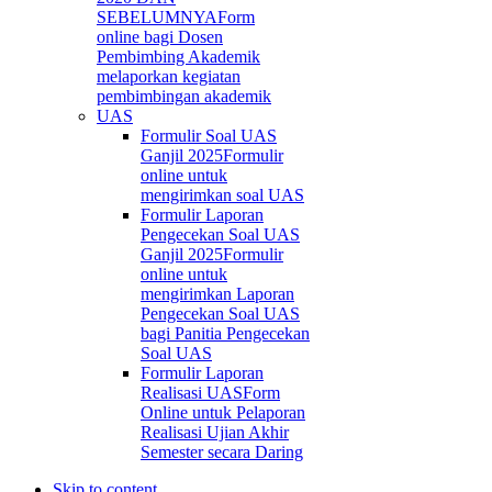
SEBELUMNYA
Form
online bagi Dosen
Pembimbing Akademik
melaporkan kegiatan
pembimbingan akademik
UAS
Formulir Soal UAS
Ganjil 2025
Formulir
online untuk
mengirimkan soal UAS
Formulir Laporan
Pengecekan Soal UAS
Ganjil 2025
Formulir
online untuk
mengirimkan Laporan
Pengecekan Soal UAS
bagi Panitia Pengecekan
Soal UAS
Formulir Laporan
Realisasi UAS
Form
Online untuk Pelaporan
Realisasi Ujian Akhir
Semester secara Daring
Skip to content