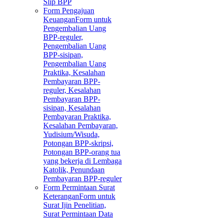
Slip BPP
Form Pengajuan
Keuangan
Form untuk
Pengembalian Uang
BPP-reguler,
Pengembalian Uang
BPP-sisipan,
Pengembalian Uang
Praktika, Kesalahan
Pembayaran BPP-
reguler, Kesalahan
Pembayaran BPP-
sisipan, Kesalahan
Pembayaran Praktika,
Kesalahan Pembayaran,
Yudisium/Wisuda,
Potongan BPP-skripsi,
Potongan BPP-orang tua
yang bekerja di Lembaga
Katolik, Penundaan
Pembayaran BPP-reguler
Form Permintaan Surat
Keterangan
Form untuk
Surat Ijin Penelitian,
Surat Permintaan Data