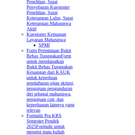
Penelitian, Surat
Penyebaran Kuesioner
Penelitian, Surat
Keterangan Lulus, Surat
Keterangan Mahasiswa
Aktif
Kuesioner Kepuasan
Layanan Mahasiswa
SPMI
Form Permintaan Bukti
Bebas Tunggakan
Form
untuk mendapatkan
Bukti Bebas Tunggakan
Keuangan dari KAUK
untuk keperluan
pendaftaran ujian skripsi,
pengajuan pengunduran
diri sebagai mahasiswa,
pengajuan cuti, dan
keperluaran lainnya yang
relevan
Formulir Pra KRS
Semester Pendek
2025
Formulir untuk
mengisi mata kuliah