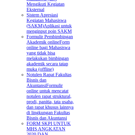
Mengikuti Kegiatan
Eksternal
Sistem Apresiasi
Kegiatan Mahasiswa
(SAKM)
Aplikasi untuk
menginput poin SAKM
Formulir Pembimbingan
Akademik online
Form
online bagi Mahasiswa
yang tidak bisa
melakukan bimbingan
akademik secara tatap
muka (offline)
Notulen Rapat Fakultas
Bisnis dan
Akuntansi
Formulir
online untuk mencatat
notulen rapat struktural,
prodi, panitia, tata usaha,
dan rapat khusus lainnya
di lingkungan Fakultas
Bisnis dan Akuntansi
FORM SKPI UNTUK
MHS ANGKATAN
2020 DAN