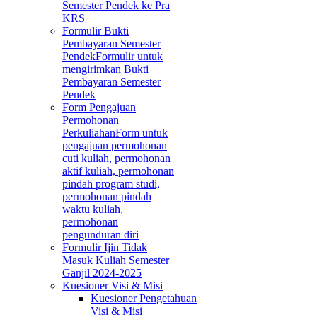
Semester Pendek ke Pra
KRS
Formulir Bukti
Pembayaran Semester
Pendek
Formulir untuk
mengirimkan Bukti
Pembayaran Semester
Pendek
Form Pengajuan
Permohonan
Perkuliahan
Form untuk
pengajuan permohonan
cuti kuliah, permohonan
aktif kuliah, permohonan
pindah program studi,
permohonan pindah
waktu kuliah,
permohonan
pengunduran diri
Formulir Ijin Tidak
Masuk Kuliah Semester
Ganjil 2024-2025
Kuesioner Visi & Misi
Kuesioner Pengetahuan
Visi & Misi