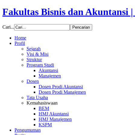
Fakultas Bisnis dan Akuntansi 
Cari...
Home
Profil
Sejarah
Visi & Misi
Struktur
Program Studi
Akuntansi
Manajemen
Dosen
Dosen Prodi Akuntansi
Dosen Prodi Manajemen
Tata Usaha
Kemahasiswaan
BEM
HMJ Akuntansi
HMJ Manajemen
KSPM
Pengumuman