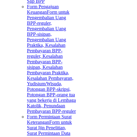
Slip BPP
Form Pengajuan
Keuangan
Form untuk
Pengembalian Uang
BPP-reguler,
Pengembalian Uang
BPP-sisipan,
Pengembalian Uang
Praktika, Kesalahan
Pembayaran BPP-
reguler, Kesalahan
Pembayaran BPP-
sisipan, Kesalahan
Pembayaran Praktika,
Kesalahan Pembayaran,
Yudisium/Wisuda,
Potongan BPP-skripsi,
Potongan BPP-orang tua
yang bekerja di Lembaga
Katolik, Penundaan
Pembayaran BPP-reguler
Form Permintaan Surat
Keterangan
Form untuk
Surat Ijin Penelitian,
Surat Permintaan Data