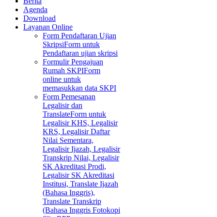
Berita
Agenda
Download
Layanan Online
Form Pendaftaran Ujian
Skripsi
Form untuk
Pendaftaran ujian skripsi
Formulir Pengajuan
Rumah SKPI
Form
online untuk
memasukkan data SKPI
Form Pemesanan
Legalisir dan
Translate
Form untuk
Legalisir KHS, Legalisir
KRS, Legalisir Daftar
Nilai Sementara,
Legalisir Ijazah, Legalisir
Transkrip Nilai, Legalisir
SK Akreditasi Prodi,
Legalisir SK Akreditasi
Institusi, Translate Ijazah
(Bahasa Inggris),
Translate Transkrip
(Bahasa Inggris Fotokopi