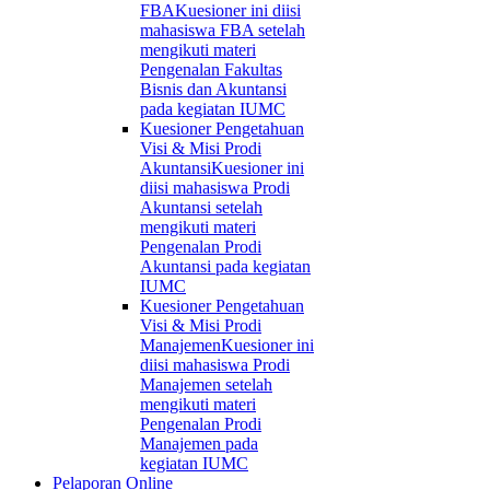
FBA
Kuesioner ini diisi
mahasiswa FBA setelah
mengikuti materi
Pengenalan Fakultas
Bisnis dan Akuntansi
pada kegiatan IUMC
Kuesioner Pengetahuan
Visi & Misi Prodi
Akuntansi
Kuesioner ini
diisi mahasiswa Prodi
Akuntansi setelah
mengikuti materi
Pengenalan Prodi
Akuntansi pada kegiatan
IUMC
Kuesioner Pengetahuan
Visi & Misi Prodi
Manajemen
Kuesioner ini
diisi mahasiswa Prodi
Manajemen setelah
mengikuti materi
Pengenalan Prodi
Manajemen pada
kegiatan IUMC
Pelaporan Online