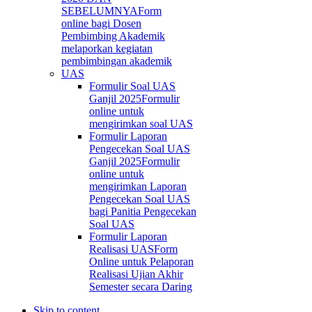
SEBELUMNYA
Form
online bagi Dosen
Pembimbing Akademik
melaporkan kegiatan
pembimbingan akademik
UAS
Formulir Soal UAS
Ganjil 2025
Formulir
online untuk
mengirimkan soal UAS
Formulir Laporan
Pengecekan Soal UAS
Ganjil 2025
Formulir
online untuk
mengirimkan Laporan
Pengecekan Soal UAS
bagi Panitia Pengecekan
Soal UAS
Formulir Laporan
Realisasi UAS
Form
Online untuk Pelaporan
Realisasi Ujian Akhir
Semester secara Daring
Skip to content