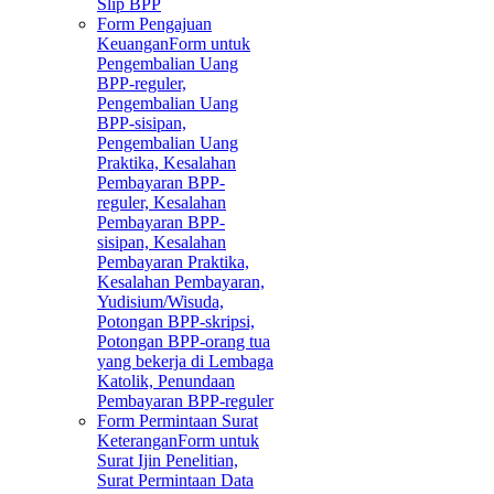
Slip BPP
Form Pengajuan
Keuangan
Form untuk
Pengembalian Uang
BPP-reguler,
Pengembalian Uang
BPP-sisipan,
Pengembalian Uang
Praktika, Kesalahan
Pembayaran BPP-
reguler, Kesalahan
Pembayaran BPP-
sisipan, Kesalahan
Pembayaran Praktika,
Kesalahan Pembayaran,
Yudisium/Wisuda,
Potongan BPP-skripsi,
Potongan BPP-orang tua
yang bekerja di Lembaga
Katolik, Penundaan
Pembayaran BPP-reguler
Form Permintaan Surat
Keterangan
Form untuk
Surat Ijin Penelitian,
Surat Permintaan Data