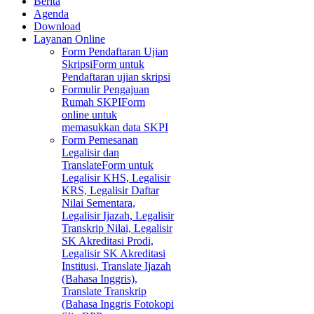
Berita
Agenda
Download
Layanan Online
Form Pendaftaran Ujian
Skripsi
Form untuk
Pendaftaran ujian skripsi
Formulir Pengajuan
Rumah SKPI
Form
online untuk
memasukkan data SKPI
Form Pemesanan
Legalisir dan
Translate
Form untuk
Legalisir KHS, Legalisir
KRS, Legalisir Daftar
Nilai Sementara,
Legalisir Ijazah, Legalisir
Transkrip Nilai, Legalisir
SK Akreditasi Prodi,
Legalisir SK Akreditasi
Institusi, Translate Ijazah
(Bahasa Inggris),
Translate Transkrip
(Bahasa Inggris Fotokopi