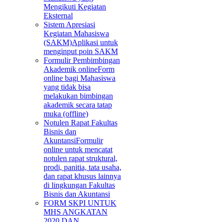
Mengikuti Kegiatan
Eksternal
Sistem Apresiasi
Kegiatan Mahasiswa
(SAKM)
Aplikasi untuk
menginput poin SAKM
Formulir Pembimbingan
Akademik online
Form
online bagi Mahasiswa
yang tidak bisa
melakukan bimbingan
akademik secara tatap
muka (offline)
Notulen Rapat Fakultas
Bisnis dan
Akuntansi
Formulir
online untuk mencatat
notulen rapat struktural,
prodi, panitia, tata usaha,
dan rapat khusus lainnya
di lingkungan Fakultas
Bisnis dan Akuntansi
FORM SKPI UNTUK
MHS ANGKATAN
2020 DAN