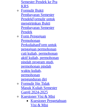
Semester Pendek ke Pra
KRS
Formulir Bukti
Pembayaran Semester
Pendek
Formulir untuk
mengirimkan Bukti
Pembayaran Semester
Pendek
Form Pengajuan
Permohonan
Perkuliahan
Form untuk
pengajuan permohonan
cuti kuliah, permohonan
aktif kuliah, permohonan
pindah program studi,
permohonan pindah
waktu kuliah,
permohonan
pengunduran diri
Formulir Ijin Tidak
Masuk Kuliah Semester
Ganjil 2024-2025
Kuesioner Visi & Misi
Kuesioner Pengetahuan
Visi & Misi