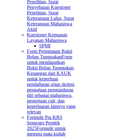
Penelitian, Surat
Penyebaran Kuesioner
Penelitian, Surat
Keterangan Lulus, Surat
Keterangan Mahasiswa
Aktif
Kuesioner Kepuasan
Layanan Mahasiswa
SPMI
Form Permintaan Bukti
Bebas Tunggakan
Form
untuk mendapatkan
Bukti Bebas Tunggakan
Keuangan dari KAUK
untuk keperluan
pendaftaran ujian skripsi,
pengajuan pengunduran
diri sebagai mahasiswa,
pengajuan cuti, dan
keperluaran lainnya yang
relevan
Formulir Pra KRS
Semester Pendek
2025
Formulir untuk
mengisi mata kuliah