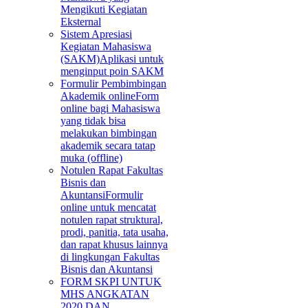
Mengikuti Kegiatan
Eksternal
Sistem Apresiasi
Kegiatan Mahasiswa
(SAKM)
Aplikasi untuk
menginput poin SAKM
Formulir Pembimbingan
Akademik online
Form
online bagi Mahasiswa
yang tidak bisa
melakukan bimbingan
akademik secara tatap
muka (offline)
Notulen Rapat Fakultas
Bisnis dan
Akuntansi
Formulir
online untuk mencatat
notulen rapat struktural,
prodi, panitia, tata usaha,
dan rapat khusus lainnya
di lingkungan Fakultas
Bisnis dan Akuntansi
FORM SKPI UNTUK
MHS ANGKATAN
2020 DAN