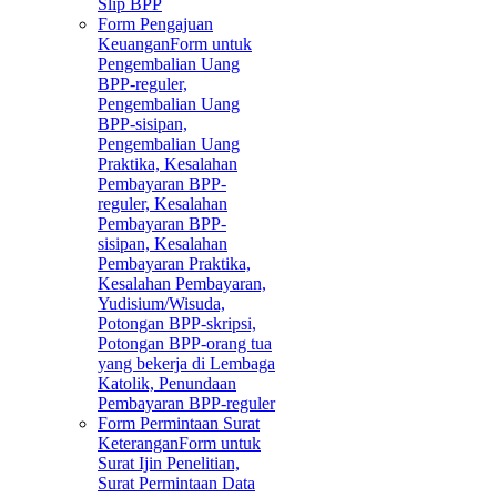
Slip BPP
Form Pengajuan
Keuangan
Form untuk
Pengembalian Uang
BPP-reguler,
Pengembalian Uang
BPP-sisipan,
Pengembalian Uang
Praktika, Kesalahan
Pembayaran BPP-
reguler, Kesalahan
Pembayaran BPP-
sisipan, Kesalahan
Pembayaran Praktika,
Kesalahan Pembayaran,
Yudisium/Wisuda,
Potongan BPP-skripsi,
Potongan BPP-orang tua
yang bekerja di Lembaga
Katolik, Penundaan
Pembayaran BPP-reguler
Form Permintaan Surat
Keterangan
Form untuk
Surat Ijin Penelitian,
Surat Permintaan Data