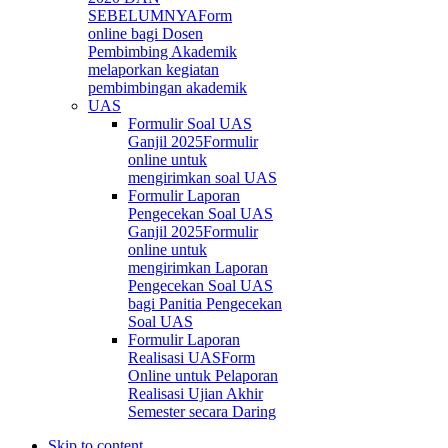
SEBELUMNYA
Form
online bagi Dosen
Pembimbing Akademik
melaporkan kegiatan
pembimbingan akademik
UAS
Formulir Soal UAS
Ganjil 2025
Formulir
online untuk
mengirimkan soal UAS
Formulir Laporan
Pengecekan Soal UAS
Ganjil 2025
Formulir
online untuk
mengirimkan Laporan
Pengecekan Soal UAS
bagi Panitia Pengecekan
Soal UAS
Formulir Laporan
Realisasi UAS
Form
Online untuk Pelaporan
Realisasi Ujian Akhir
Semester secara Daring
Skip to content