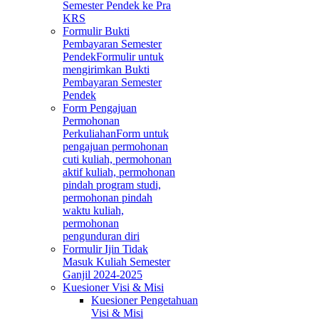
Semester Pendek ke Pra
KRS
Formulir Bukti
Pembayaran Semester
Pendek
Formulir untuk
mengirimkan Bukti
Pembayaran Semester
Pendek
Form Pengajuan
Permohonan
Perkuliahan
Form untuk
pengajuan permohonan
cuti kuliah, permohonan
aktif kuliah, permohonan
pindah program studi,
permohonan pindah
waktu kuliah,
permohonan
pengunduran diri
Formulir Ijin Tidak
Masuk Kuliah Semester
Ganjil 2024-2025
Kuesioner Visi & Misi
Kuesioner Pengetahuan
Visi & Misi