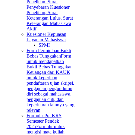
Penelitian, Surat
Penyebaran Kuesioner
Penelitian, Surat
Keterangan Lulus, Surat
Keterangan Mahasiswa
Aktif
Kuesioner Kepuasan
Layanan Mahasiswa
SPMI
Form Permintaan Bukti
Bebas Tunggakan
Form
untuk mendapatkan
Bukti Bebas Tunggakan
Keuangan dari KAUK
untuk keperluan
pendaftaran ujian skripsi,
pengajuan pengunduran
diri sebagai mahasiswa,
pengajuan cuti, dan
keperluaran lainnya yang
relevan
Formulir Pra KRS
Semester Pendek
2025
Formulir untuk
mengisi mata kuliah