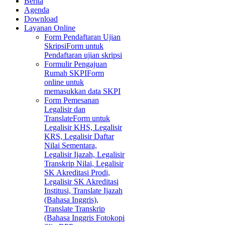
Berita
Agenda
Download
Layanan Online
Form Pendaftaran Ujian
Skripsi
Form untuk
Pendaftaran ujian skripsi
Formulir Pengajuan
Rumah SKPI
Form
online untuk
memasukkan data SKPI
Form Pemesanan
Legalisir dan
Translate
Form untuk
Legalisir KHS, Legalisir
KRS, Legalisir Daftar
Nilai Sementara,
Legalisir Ijazah, Legalisir
Transkrip Nilai, Legalisir
SK Akreditasi Prodi,
Legalisir SK Akreditasi
Institusi, Translate Ijazah
(Bahasa Inggris),
Translate Transkrip
(Bahasa Inggris Fotokopi