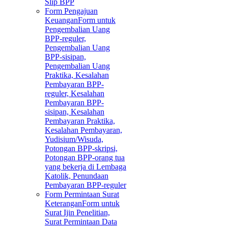
Slip BPP
Form Pengajuan
Keuangan
Form untuk
Pengembalian Uang
BPP-reguler,
Pengembalian Uang
BPP-sisipan,
Pengembalian Uang
Praktika, Kesalahan
Pembayaran BPP-
reguler, Kesalahan
Pembayaran BPP-
sisipan, Kesalahan
Pembayaran Praktika,
Kesalahan Pembayaran,
Yudisium/Wisuda,
Potongan BPP-skripsi,
Potongan BPP-orang tua
yang bekerja di Lembaga
Katolik, Penundaan
Pembayaran BPP-reguler
Form Permintaan Surat
Keterangan
Form untuk
Surat Ijin Penelitian,
Surat Permintaan Data