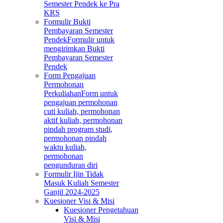
Semester Pendek ke Pra
KRS
Formulir Bukti
Pembayaran Semester
Pendek
Formulir untuk
mengirimkan Bukti
Pembayaran Semester
Pendek
Form Pengajuan
Permohonan
Perkuliahan
Form untuk
pengajuan permohonan
cuti kuliah, permohonan
aktif kuliah, permohonan
pindah program studi,
permohonan pindah
waktu kuliah,
permohonan
pengunduran diri
Formulir Ijin Tidak
Masuk Kuliah Semester
Ganjil 2024-2025
Kuesioner Visi & Misi
Kuesioner Pengetahuan
Visi & Misi