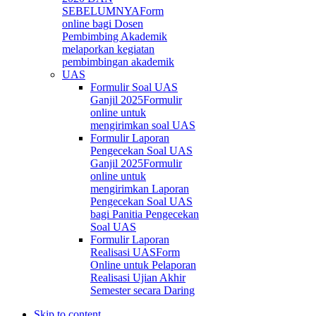
SEBELUMNYA
Form
online bagi Dosen
Pembimbing Akademik
melaporkan kegiatan
pembimbingan akademik
UAS
Formulir Soal UAS
Ganjil 2025
Formulir
online untuk
mengirimkan soal UAS
Formulir Laporan
Pengecekan Soal UAS
Ganjil 2025
Formulir
online untuk
mengirimkan Laporan
Pengecekan Soal UAS
bagi Panitia Pengecekan
Soal UAS
Formulir Laporan
Realisasi UAS
Form
Online untuk Pelaporan
Realisasi Ujian Akhir
Semester secara Daring
Skip to content