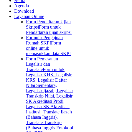
Berita
Agenda
Download
Layanan Online
Form Pendaftaran Ujian
Skripsi
Form untuk
Pendaftaran ujian skripsi
Formulir Pengajuan
Rumah SKPI
Form
online untuk
memasukkan data SKPI
Form Pemesanan
Legalisir dan
Translate
Form untuk
Legalisir KHS, Legalisir
KRS, Legalisir Daftar
Nilai Sementara,
Legalisir Ijazah, Legalisir
Transkrip Nilai, Legalisir
SK Akreditasi Prodi,
Legalisir SK Akreditasi
Institusi, Translate Ijazah
(Bahasa Inggris),
Translate Transkrip
(Bahasa Inggris Fotokopi