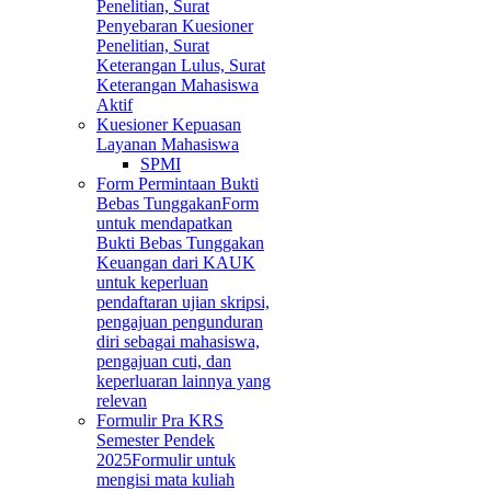
Penelitian, Surat
Penyebaran Kuesioner
Penelitian, Surat
Keterangan Lulus, Surat
Keterangan Mahasiswa
Aktif
Kuesioner Kepuasan
Layanan Mahasiswa
SPMI
Form Permintaan Bukti
Bebas Tunggakan
Form
untuk mendapatkan
Bukti Bebas Tunggakan
Keuangan dari KAUK
untuk keperluan
pendaftaran ujian skripsi,
pengajuan pengunduran
diri sebagai mahasiswa,
pengajuan cuti, dan
keperluaran lainnya yang
relevan
Formulir Pra KRS
Semester Pendek
2025
Formulir untuk
mengisi mata kuliah