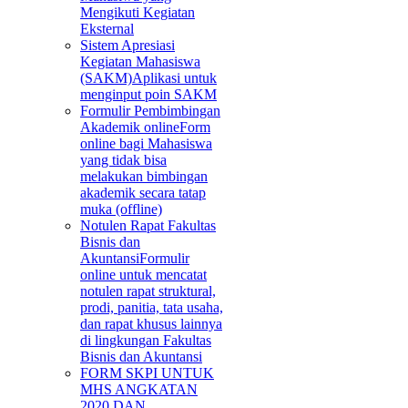
Mengikuti Kegiatan
Eksternal
Sistem Apresiasi
Kegiatan Mahasiswa
(SAKM)
Aplikasi untuk
menginput poin SAKM
Formulir Pembimbingan
Akademik online
Form
online bagi Mahasiswa
yang tidak bisa
melakukan bimbingan
akademik secara tatap
muka (offline)
Notulen Rapat Fakultas
Bisnis dan
Akuntansi
Formulir
online untuk mencatat
notulen rapat struktural,
prodi, panitia, tata usaha,
dan rapat khusus lainnya
di lingkungan Fakultas
Bisnis dan Akuntansi
FORM SKPI UNTUK
MHS ANGKATAN
2020 DAN