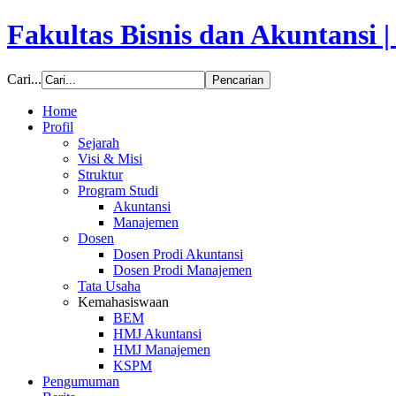
Fakultas Bisnis dan Akuntansi 
Cari...
Home
Profil
Sejarah
Visi & Misi
Struktur
Program Studi
Akuntansi
Manajemen
Dosen
Dosen Prodi Akuntansi
Dosen Prodi Manajemen
Tata Usaha
Kemahasiswaan
BEM
HMJ Akuntansi
HMJ Manajemen
KSPM
Pengumuman