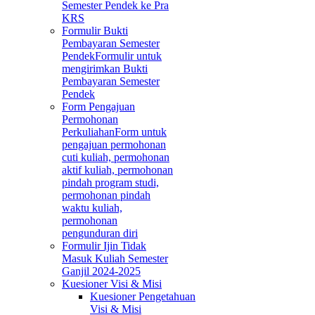
Semester Pendek ke Pra
KRS
Formulir Bukti
Pembayaran Semester
Pendek
Formulir untuk
mengirimkan Bukti
Pembayaran Semester
Pendek
Form Pengajuan
Permohonan
Perkuliahan
Form untuk
pengajuan permohonan
cuti kuliah, permohonan
aktif kuliah, permohonan
pindah program studi,
permohonan pindah
waktu kuliah,
permohonan
pengunduran diri
Formulir Ijin Tidak
Masuk Kuliah Semester
Ganjil 2024-2025
Kuesioner Visi & Misi
Kuesioner Pengetahuan
Visi & Misi