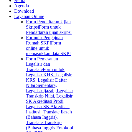
Berita
Agenda
Download
Layanan Online
Form Pendaftaran Ujian
Skripsi
Form untuk
Pendaftaran ujian skripsi
Formulir Pengajuan
Rumah SKPI
Form
online untuk
memasukkan data SKPI
Form Pemesanan
Legalisir dan
Translate
Form untuk
Legalisir KHS, Legalisir
KRS, Legalisir Daftar
Nilai Sementara,
Legalisir Ijazah, Legalisir
Transkrip Nilai, Legalisir
SK Akreditasi Prodi,
Legalisir SK Akreditasi
Institusi, Translate Ijazah
(Bahasa Inggris),
Translate Transkrip
(Bahasa Inggris Fotokopi