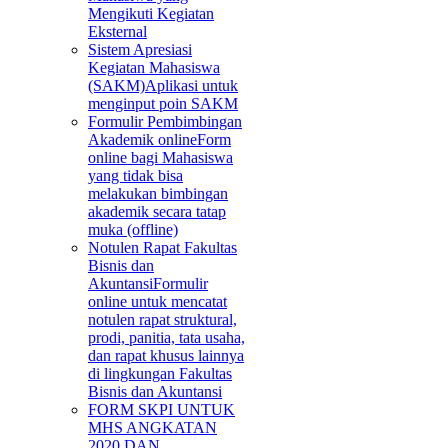
Mengikuti Kegiatan
Eksternal
Sistem Apresiasi
Kegiatan Mahasiswa
(SAKM)
Aplikasi untuk
menginput poin SAKM
Formulir Pembimbingan
Akademik online
Form
online bagi Mahasiswa
yang tidak bisa
melakukan bimbingan
akademik secara tatap
muka (offline)
Notulen Rapat Fakultas
Bisnis dan
Akuntansi
Formulir
online untuk mencatat
notulen rapat struktural,
prodi, panitia, tata usaha,
dan rapat khusus lainnya
di lingkungan Fakultas
Bisnis dan Akuntansi
FORM SKPI UNTUK
MHS ANGKATAN
2020 DAN