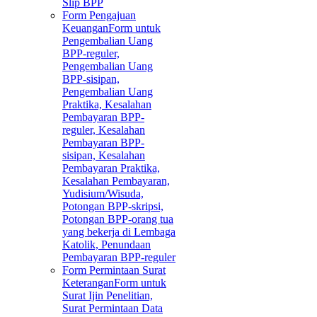
Slip BPP
Form Pengajuan
Keuangan
Form untuk
Pengembalian Uang
BPP-reguler,
Pengembalian Uang
BPP-sisipan,
Pengembalian Uang
Praktika, Kesalahan
Pembayaran BPP-
reguler, Kesalahan
Pembayaran BPP-
sisipan, Kesalahan
Pembayaran Praktika,
Kesalahan Pembayaran,
Yudisium/Wisuda,
Potongan BPP-skripsi,
Potongan BPP-orang tua
yang bekerja di Lembaga
Katolik, Penundaan
Pembayaran BPP-reguler
Form Permintaan Surat
Keterangan
Form untuk
Surat Ijin Penelitian,
Surat Permintaan Data