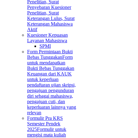
Penelitian, Surat
Penyebaran Kuesioner
Penelitian, Surat
Keterangan Lulus, Surat
Keterangan Mahasiswa
Aktif
Kuesioner Kepuasan
Layanan Mahasiswa
SPMI
Form Permintaan Bukti
Bebas Tunggakan
Form
untuk mendapatkan
Bukti Bebas Tunggakan
Keuangan dari KAUK
untuk keperluan
pendaftaran ujian skripsi,
pengajuan pengunduran
diri sebagai mahasiswa,
pengajuan cuti, dan
keperluaran lainnya yang
relevan
Formulir Pra KRS
Semester Pendek
2025
Formulir untuk
mengisi mata kuliah