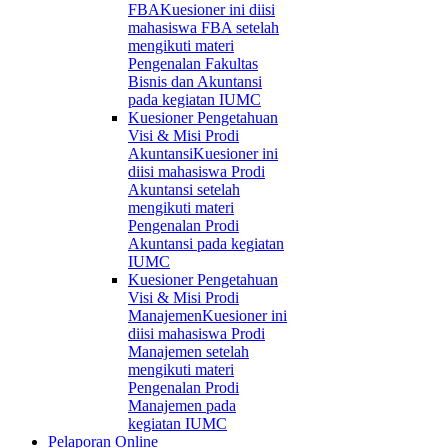
FBA
Kuesioner ini diisi
mahasiswa FBA setelah
mengikuti materi
Pengenalan Fakultas
Bisnis dan Akuntansi
pada kegiatan IUMC
Kuesioner Pengetahuan
Visi & Misi Prodi
Akuntansi
Kuesioner ini
diisi mahasiswa Prodi
Akuntansi setelah
mengikuti materi
Pengenalan Prodi
Akuntansi pada kegiatan
IUMC
Kuesioner Pengetahuan
Visi & Misi Prodi
Manajemen
Kuesioner ini
diisi mahasiswa Prodi
Manajemen setelah
mengikuti materi
Pengenalan Prodi
Manajemen pada
kegiatan IUMC
Pelaporan Online